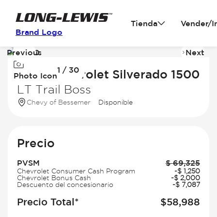
Tienda
Vender/I
Brand Logo
Previous
Next
Image
I
1 / 30
1
2
2026 Chevrolet Silverado 1500
Photo Icon
of
of
LT Trail Boss
30
3
Chevy of Bessemer
Disponible
Precio
PVSM
$
69,325
Chevrolet Consumer Cash Program
-
$
1,250
Chevrolet Bonus Cash
-
$
2,000
Descuento del concesionario
-
$
7,087
Precio Total*
$
58,988