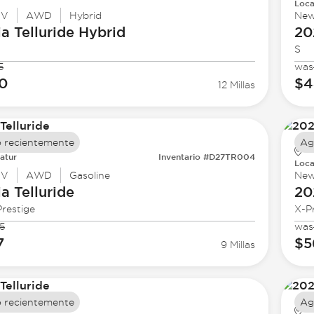
Loca
UV
AWD
Hybrid
Ne
ia
Telluride Hybrid
20
S
5
was
0
$4
12 Millas
 recientemente
Ag
atur
Inventario #D27TR004
Loca
UV
AWD
Gasoline
Ne
ia
Telluride
20
restige
X-P
5
was
7
$5
9 Millas
 recientemente
Ag