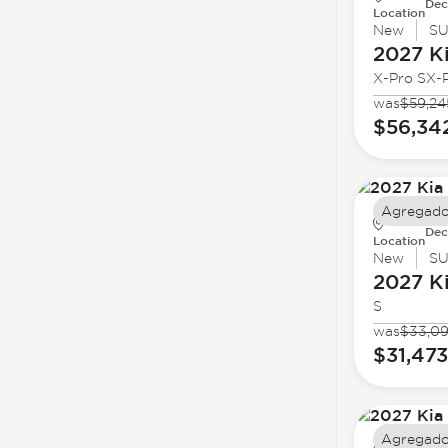
Dec
Location
New
S
2027 K
X-Pro SX-P
was
$59,24
$56,34
Agregado
Dec
Location
New
S
2027 K
S
was
$33,0
$31,473
Agregado