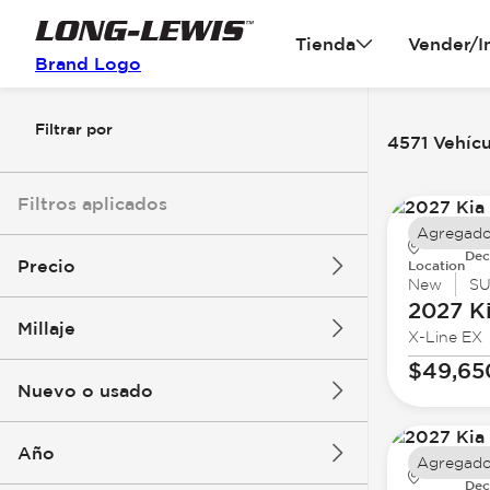
Tienda
Vender/I
Brand Logo
Filtrar por
4571 Vehícu
Filtros aplicados
Agregado
Dec
Precio
Location
New
S
2027 K
Millaje
X-Line EX
$3k
$140k
$49,65
Nuevo o usado
0 mi
396k mi
Año
Agregado
Dec