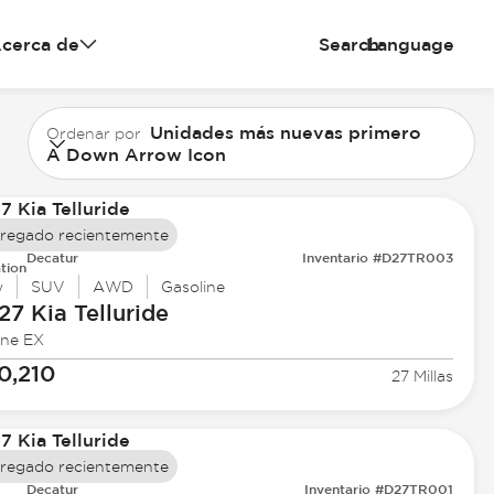
cerca de
Search
Language
Unidades más nuevas primero
Ordenar por
A Down Arrow Icon
regado recientemente
Decatur
Inventario #D27TR003
tion
w
SUV
AWD
Gasoline
27 Kia
Telluride
ine EX
0,210
27 Millas
regado recientemente
Decatur
Inventario #D27TR001