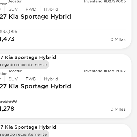
Decatur
Inventario #D27SP005
tion
w
SUV
FWD
Hybrid
27 Kia
Sportage Hybrid
$33,095
1,473
0 Millas
regado recientemente
Decatur
Inventario #D27SP007
tion
w
SUV
FWD
Hybrid
27 Kia
Sportage Hybrid
$32,890
1,278
0 Millas
regado recientemente