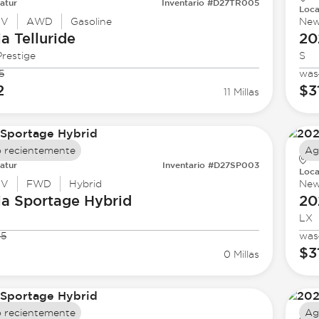
atur
Inventario #D27TR005
Loca
UV
AWD
Gasoline
Ne
ia
Telluride
20
restige
S
5
was
2
$3
11 Millas
 recientemente
Ag
atur
Inventario #D27SP003
Loca
UV
FWD
Hybrid
Ne
ia
Sportage Hybrid
20
LX
95
was
$3
0 Millas
 recientemente
Ag