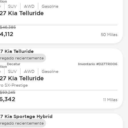
tion
w
SUV
AWD
Gasoline
27 Kia
Telluride
$46,385
4,112
50 Millas
regado recientemente
Decatur
Inventario #D27TR006
tion
w
SUV
AWD
Gasoline
27 Kia
Telluride
ro SX-Prestige
$59,245
6,342
11 Millas
regado recientemente