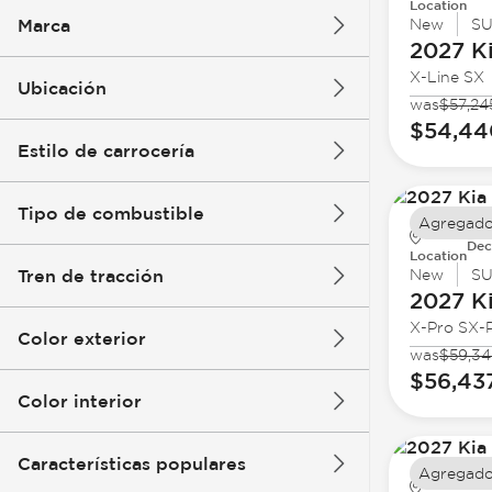
Location
Marca
New
S
2027 K
X-Line SX
Ubicación
was
$57,24
$54,44
Estilo de carrocería
Tipo de combustible
Agregado
Dec
Location
Tren de tracción
New
S
2027 K
X-Pro SX-P
Color exterior
was
$59,34
$56,43
Color interior
Características populares
Agregado