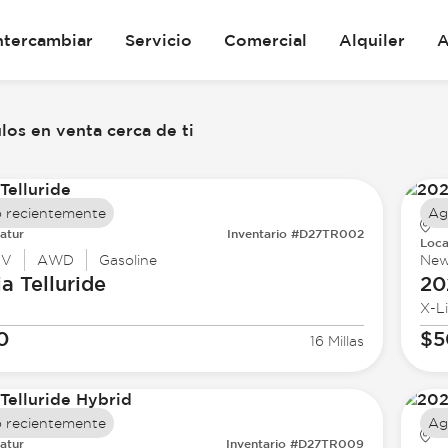
ntercambiar
Servicio
Comercial
Alquiler
A
los en venta cerca de ti
 recientemente
Ag
atur
Inventario #D27TR002
Loca
UV
AWD
Gasoline
Ne
ia
Telluride
20
X-L
0
$5
16 Millas
 recientemente
Ag
atur
Inventario #D27TR009