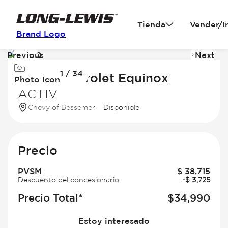
Tienda
Vender/I
Brand Logo
Previous
Next
Image
I
1 / 34
1
2
2026 Chevrolet Equinox
Photo Icon
of
of
ACTIV
34
3
Chevy of Bessemer
Disponible
Precio
PVSM
$
38,715
Descuento del concesionario
-
$
3,725
Precio Total*
$
34,990
Estoy interesado