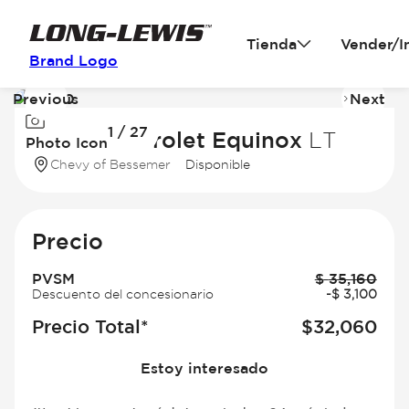
Tienda
Vender/I
Brand Logo
Previous
Next
Image
I
1 / 27
1
2
2026 Chevrolet Equinox
LT
Photo Icon
of
of
Chevy of Bessemer
Disponible
27
2
Precio
PVSM
$
35,160
Descuento del concesionario
-
$
3,100
Precio Total*
$
32,060
Estoy interesado