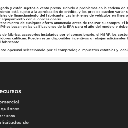
gada y están sujetos a venta previa. Debido a problemas en la cadena de su
miento está sujeto a la aprobación de crédito, y los precios pueden variar 
ales de financiamiento del fabricante. Las imágenes de vehículos en línea 
y equipamiento con el concesionario.
vencimiento de cualquier oferta anunciada antes de realizar su compra. El 
PG se basan en las calificaciones de la EPA para el año del modelo y deb
e fábrica, accesorios instalados por el concesionario, el MSRP, los costo
dores califican. Pueden estar disponibles incentivos o rebajas adicionales 
 fabricante.
 opcional seleccionado por el comprador, e impuestos estatales y locales, 
ecursos
omercial
lquileres
arreras
olicitudes de