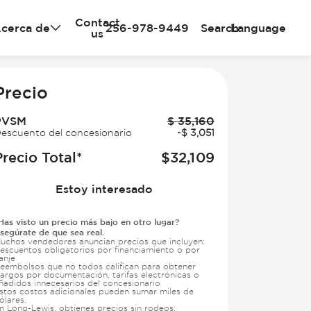
Contact
cerca de
256-978-9449
Search
Language
us
e
Precio
PVSM
$
35,160
escuento del concesionario
-
$
3,051
Precio Total*
$
32,109
Estoy interesado
Has visto un precio más bajo en otro lugar?
segúrate de que sea real.
uchos vendedores anuncian precios que incluyen:
escuentos obligatorios por financiamiento o por
anje
eembolsos que no todos califican para obtener
argos por documentación, tarifas electrónicas o
ñadidos innecesarios del concesionario
stos costos adicionales pueden sumar miles de
ólares.
n Long-Lewis, obtienes precios sin rodeos: