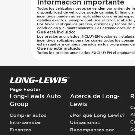
Información importante
Todos los vehículos nuevos se venden por orden de lle
disponibilidad de vehículos puede cambiar. El financia
incentivos pueden no ser aplicables con ofertas especi
detalles exactos. Siempre confirme el color, acabado 
Por favor verifique los precios, opciones y fechas de 
conducción y el mantenimiento. Las estimaciones de M
Qué está incluido
:
Los precios anunciados INCLUYEN opciones instaladas d
incentivos aplicables para los cuales todos los consumi
están sujetos a cambios basados en los programas del
Qué no está incluido
:
Todos los precios anunciados EXCLUYEN el equipamiento
Page Footer
Long-Lewis Auto
Acerca de Long-
R
Group
Lewis
C
A
Comprar autos
¿Por qué Long Lewis?
C
Intercambiar
Ubicaciones
S
Finanzas
Recompensas por