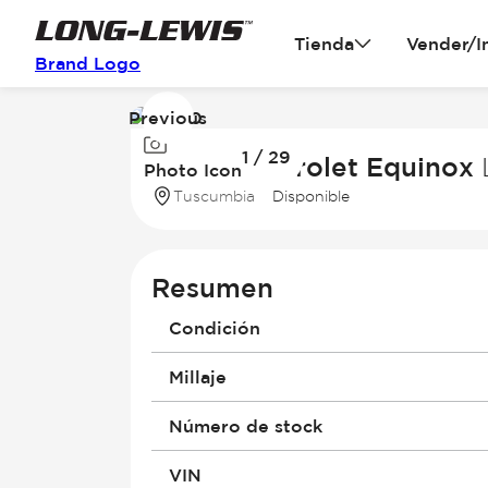
Tienda
Vender/I
Brand Logo
Previous
Image
1 / 29
1
2026 Chevrolet Equinox
Photo Icon
of
Tuscumbia
Disponible
29
Resumen
Condición
Millaje
Número de stock
VIN