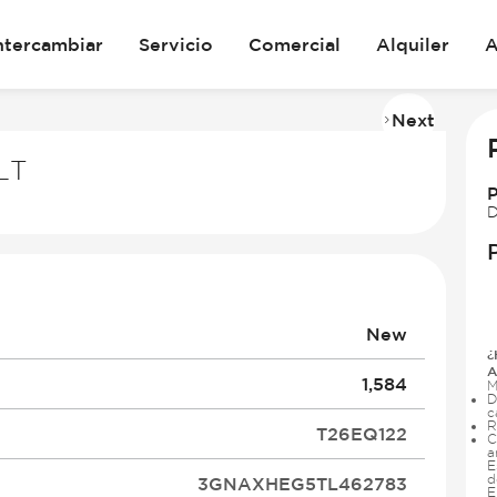
ntercambiar
Servicio
Comercial
Alquiler
A
Next
Imag
2
LT
of
29
D
New
¿
A
1,584
M
D
c
R
T26EQ122
C
a
E
d
3GNAXHEG5TL462783
E