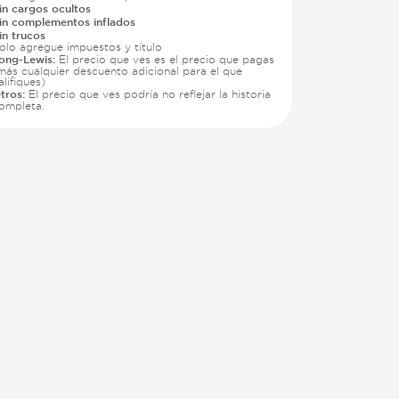
in cargos ocultos
in complementos inflados
in trucos
olo agregue impuestos y título
ong-Lewis:
El precio que ves es el precio que pagas
más cualquier descuento adicional para el que
alifiques)
tros:
El precio que ves podría no reflejar la historia
ompleta.