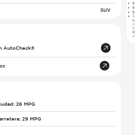
S
S
SUV
S
S
L
(
c
O
c
an AutoCheck®
tos
iudad
:
26 MPG
arretera
:
29 MPG