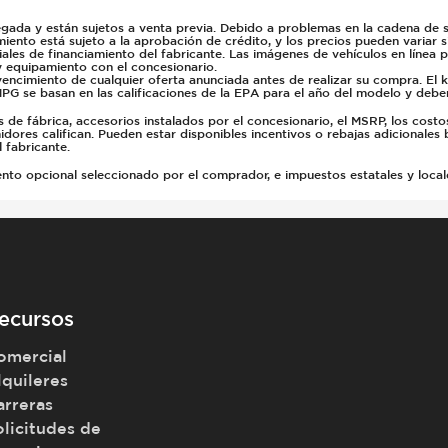
gada y están sujetos a venta previa. Debido a problemas en la cadena de su
miento está sujeto a la aprobación de crédito, y los precios pueden variar 
ales de financiamiento del fabricante. Las imágenes de vehículos en línea 
y equipamiento con el concesionario.
vencimiento de cualquier oferta anunciada antes de realizar su compra. El 
PG se basan en las calificaciones de la EPA para el año del modelo y deb
e fábrica, accesorios instalados por el concesionario, el MSRP, los costo
dores califican. Pueden estar disponibles incentivos o rebajas adicionales 
 fabricante.
 opcional seleccionado por el comprador, e impuestos estatales y locales, 
ecursos
omercial
lquileres
arreras
olicitudes de