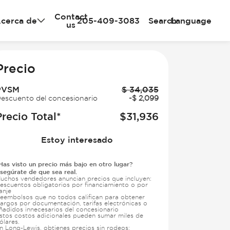
Contact
cerca de
205-409-3083
Search
Language
us
e
Precio
PVSM
$
34,035
escuento del concesionario
-
$
2,099
Precio Total*
$
31,936
Estoy interesado
Has visto un precio más bajo en otro lugar?
segúrate de que sea real.
uchos vendedores anuncian precios que incluyen:
escuentos obligatorios por financiamiento o por
anje
eembolsos que no todos califican para obtener
argos por documentación, tarifas electrónicas o
ñadidos innecesarios del concesionario
stos costos adicionales pueden sumar miles de
ólares.
n Long-Lewis, obtienes precios sin rodeos: