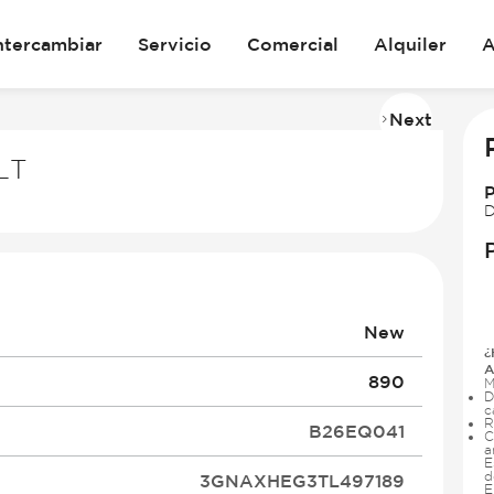
ntercambiar
Servicio
Comercial
Alquiler
A
Next
Imag
2
LT
of
28
D
New
¿
A
890
M
D
c
R
B26EQ041
C
a
E
d
3GNAXHEG3TL497189
E