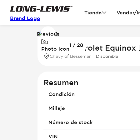
Tienda
Vender/I
Brand Logo
Previous
Image
1 / 28
1
2026 Chevrolet Equinox
Photo Icon
of
Chevy of Bessemer
Disponible
28
Resumen
Condición
Millaje
Número de stock
VIN