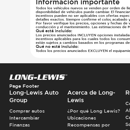
Información importante
Todos los vehículos nuevos se venden por orden de lle
disponibilidad de vehículos puede cambiar. El financia
incentivos pueden no ser aplicables con ofertas especi
detalles exactos. Siempre confirme el color, acabado 
Por favor verifique los precios, opciones y fechas de 
conducción y el mantenimiento. Las estimaciones de M
Qué está incluido
:
Los precios anunciados INCLUYEN opciones instaladas d
incentivos aplicables para los cuales todos los consumi
están sujetos a cambios basados en los programas del
Qué no está incluido
:
Todos los precios anunciados EXCLUYEN el equipamiento
Page Footer
Long-Lewis Auto
Acerca de Long-
R
Group
Lewis
C
A
Comprar autos
¿Por qué Long Lewis?
C
Intercambiar
Ubicaciones
S
Finanzas
Recompensas por