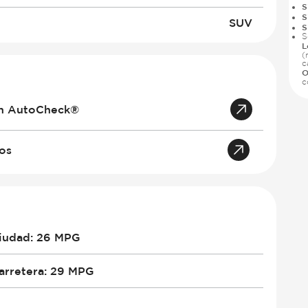
S
S
SUV
S
S
L
(
c
O
c
an AutoCheck®
tos
iudad
:
26 MPG
arretera
:
29 MPG