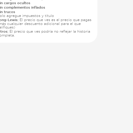
in cargos ocultos
in complementos inflados
in trucos
olo agregue impuestos y título
ong-Lewis:
El precio que ves es el precio que pagas
más cualquier descuento adicional para el que
alifiques)
tros:
El precio que ves podría no reflejar la historia
ompleta.