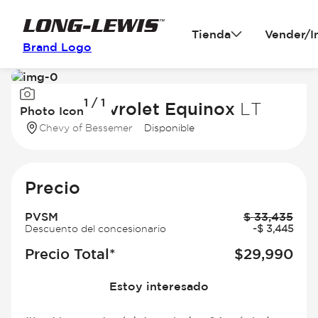
Tienda
Vender/I
Brand Logo
Image
1 / 1
1
2026 Chevrolet Equinox
LT
Photo Icon
of
Chevy of Bessemer
Disponible
1
Precio
PVSM
$
33,435
Descuento del concesionario
-
$
3,445
Precio Total*
$
29,990
Estoy interesado