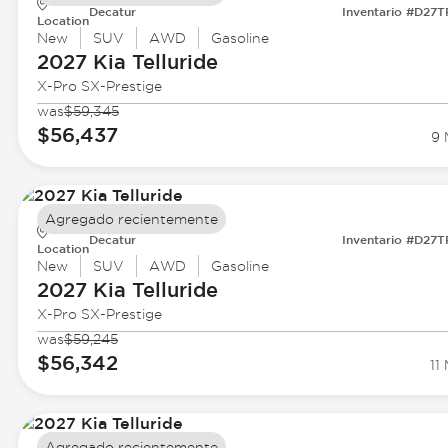
Decatur
Inventario #D27
Location
New
SUV
AWD
Gasoline
2027 Kia
Telluride
X-Pro SX-Prestige
was
$59,345
$56,437
9 
Agregado recientemente
Decatur
Inventario #D27
Location
New
SUV
AWD
Gasoline
2027 Kia
Telluride
X-Pro SX-Prestige
was
$59,245
$56,342
11 
Agregado recientemente