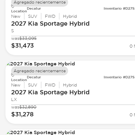
Agregado recientemente
Decatur
Inventario #D27
Location
New
SUV
FWD
Hybrid
2027 Kia
Sportage Hybrid
S
was
$33,095
$31,473
0 
Agregado recientemente
Decatur
Inventario #D27
Location
New
SUV
FWD
Hybrid
2027 Kia
Sportage Hybrid
LX
was
$32,890
$31,278
0 