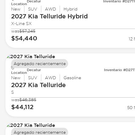
Decatur
Inventario #D27
Location
New
SUV
AWD
Hybrid
2027 Kia
Telluride Hybrid
X-Line SX
was
$57,245
$54,440
12 
Agregado recientemente
Decatur
Inventario #D27
Location
New
SUV
AWD
Gasoline
2027 Kia
Telluride
S
was
$46,385
$44,112
50 
Agregado recientemente