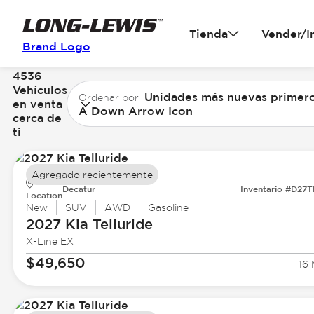
Tienda
Vender/I
Brand Logo
4536
Vehículos
Unidades más nuevas primer
Ordenar por
en venta
A Down Arrow Icon
cerca de
ti
Agregado recientemente
Decatur
Inventario #D27
Location
New
SUV
AWD
Gasoline
2027 Kia
Telluride
X-Line EX
$49,650
16 