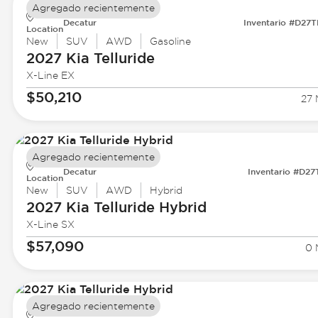
Agregado recientemente
Decatur
Inventario #D27
Location
New
SUV
AWD
Gasoline
2027 Kia
Telluride
X-Line EX
$50,210
27 
Agregado recientemente
Decatur
Inventario #D27
Location
New
SUV
AWD
Hybrid
2027 Kia
Telluride Hybrid
X-Line SX
$57,090
0 
Agregado recientemente