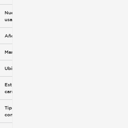
$3k
$140k
Nuevo o
usado
0 mi
396k mi
Año
Marca
Ubicación
Estilo de
carrocería
Tipo de
combustible