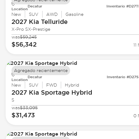
Decatur
Inventario #D27
Location
New
SUV
AWD
Gasoline
2027 Kia
Telluride
X-Pro SX-Prestige
was
$59,245
$56,342
11 
Agregado recientemente
Decatur
Inventario #D27
Location
New
SUV
FWD
Hybrid
2027 Kia
Sportage Hybrid
S
was
$33,095
$31,473
0 