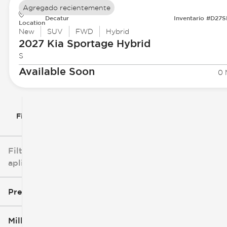
Agregado recientemente
Decatur
Inventario #D27
Location
New
SUV
FWD
Hybrid
2027 Kia
Sportage Hybrid
S
Available Soon
0 
Filtrar por
Filtros
aplicados
Precio
Millaje